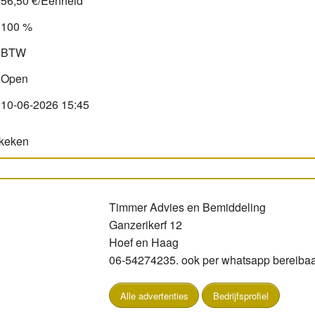
56,50 €/Eenheid
100 %
BTW
Open
10-06-2026 15:45
ekeken
Timmer Advies en Bemiddeling
Ganzerikerf 12
Hoef en Haag
06-54274235. ook per whatsapp bereibaa
Alle advertenties
Bedrijfsprofiel