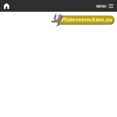
MENU
Pluimveerechten.nu
Pluimveerechten.nu
Kooprechten
Leaserechten
Bemiddeling
Nieuws
Plaats advertentie
Inloggen
Registreren