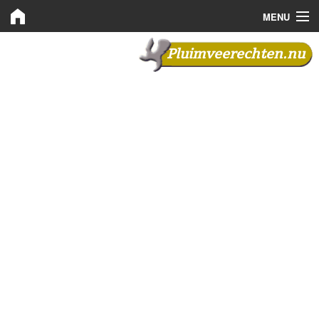
MENU
Pluimveerechten.nu
Pluimveerechten.nu
Kooprechten
Leaserechten
Bemiddeling
Nieuws
Plaats advertentie
Inloggen
Registreren