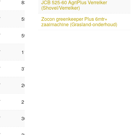
W
83
JCB 525-60 AgriPlus Verreiker
(Shovel/Verreiker)
W
55
Zocon greenkeeper Plus 6mtr+
zaaimachine (Grasland-onderhoud)
W
59
W
114
W
372
W
202
W
212
W
303
W
351