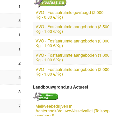
W
12
VVO - Fosfaatruimte gevraagd (2.000
Kg - 0,80 €/Kg)
W
357
VVO - Fosfaatruimte aangeboden (3.500
Kg - 1,00 €/Kg)
W
16
VVO - Fosfaatruimte aangeboden (3.000
Kg - 1,00 €/Kg)
W
18
VVO - Fosfaatruimte aangeboden (1.000
Kg - 1,00 €/Kg)
W
24
VVO - Fosfaatruimte aangeboden (2.000
Kg - 1,00 €/Kg)
W
52
Landbouwgrond.nu Actueel
W
38
W
79
Melkveebedrijven in
Achterhoek/Veluwe/IJsselvallei (Te koop
gevraagd)