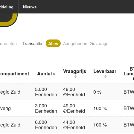
ddeling
Nieuws
erechten
Transactie:
Alles
Aangeboden
Gevraagd
B
Vraagprijs
Leverbaar
ompartiment
Aantal
Lan
5.000
48,00
egio Zuid
0 %
BT
Eenheden
€/Eenheid
3.000
49,00
verig
100 %
BT
Eenheden
€/Eenheid
6.000
44,00
egio Zuid
100 %
BT
Eenheden
€/Eenheid