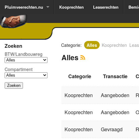
Pluimveerechten.nu
Kooprechten
Leaserechten
Bemi
Categorie:
Alles
Kooprechten
Leas
Zoeken
BTW/­Landbouw­reg
Alles
Compartiment
Categorie
Transactie
C
Kooprechten
Aangeboden
R
Kooprechten
Aangeboden
O
Kooprechten
Gevraagd
R