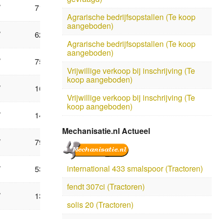
W
71
Agrarische bedrijfsopstallen (Te koop
aangeboden)
W
62
Agrarische bedrijfsopstallen (Te koop
aangeboden)
W
75
Vrijwillige verkoop bij inschrijving (Te
koop aangeboden)
W
162
Vrijwillige verkoop bij inschrijving (Te
koop aangeboden)
W
141
Mechanisatie.nl Actueel
W
79
international 433 smalspoor (Tractoren)
W
53
fendt 307ci (Tractoren)
W
139
solis 20 (Tractoren)