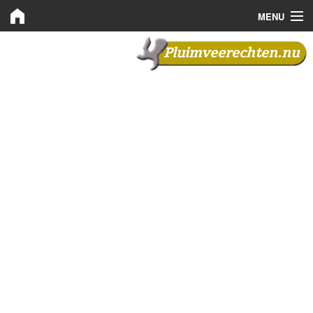
MENU
Pluimveerechten.nu
Pluimveerechten.nu
Kooprechten
Leaserechten
Bemiddeling
Nieuws
Plaats advertentie
Inloggen
Registreren